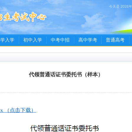
今天是 2026
小学入学
初中入学
中考中招
高中学考
普通高考
代领普通话证书委托书（样本）
x
（点击下载）