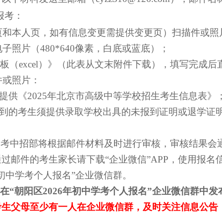
报考：
页和本人页
，
如有信息变更需提供变更页
）
扫描件或
照
电子照片（
480*640像素
，白底或蓝底
）；
板（excel）》（此表从文末附件下载），填写完成
件或照片：
须提供《2025年北京市高级中等学校招生考生信息表》
报到的考生须提供录取学校出具的未报到证明或退学证明
中考中招部将根据邮件材料及时进行审核，审核结果会
核通过邮件的考生家长请下载“企业微信”APP，使用报
年初中学考个人报名”企业微信群。
在
“朝阳区2026年初中学考个人报名”
企业微信群中发
考生
父母
至少有一人在企业微信群，及时关注信息公告