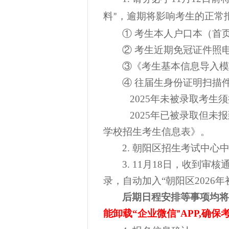
料
，
逾期将影响考生的正常
”
①
考生本人户口本
（首
②
考生近期免冠证件照
③《考生基本信息导入模
④ 往届生身份证明扫描
2025年未被录取考生
2025年已被录取但未
学校招生考生信息表》。
2.
朝阳区招生考试中心
3.
11月18日，收到审
录，自动加入“朝阳区2026
后期日程安排等事项均
将
能卸载“企业微信
APP,
确保
”