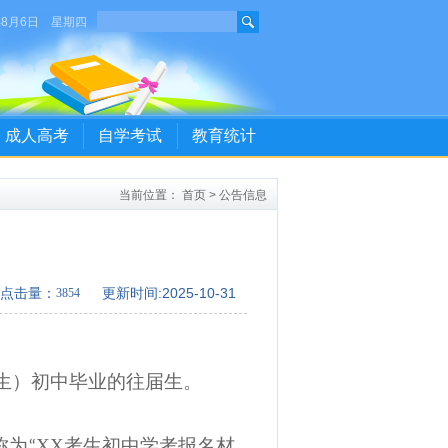
年8月6日 星期四
成人高考
自学考试
教育统计
当前位置：
首页
>
公告信息
）
点击量：
更新时间:2025-10-31
后出生）初中毕业的往届生。
称
为
XX考生
初中
学考报名材
“