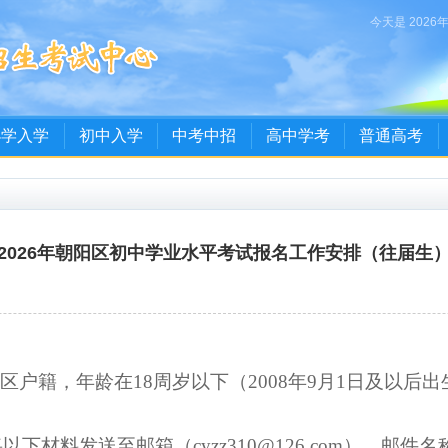
今天是 2026
小学入学
初中入学
中考中招
高中学考
普通高考
2026年朝阳区初中学业水平考试报名工作安排（往届生
区户籍，
年龄在
18周岁以下（2008年9月1日及以
将以下材料
发
送至邮
箱
（
cyzz310@126.com
），邮件
名